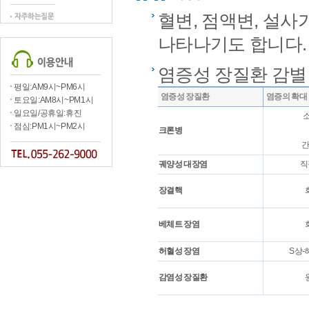
혈변, 점액변, 설사
나타나기도 합니다.
염증성 장질환 감별
평일:AM9시~PM6시
염증성 장질환
염증의 확대
토요일:AM8시~PM1시
일요일/공휴일:휴진
소
점심:PM1시~PM2시
크론병
간
궤양성 대장염
직
장결핵
베체트 장염
허혈성 장염
S상-
감염성 장질환