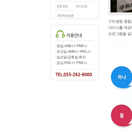
구트병원 종합검
서비스를 제공하
프로그램을 설
평일:AM8시~PM5시
토요일:AM8시~PM1시
일요일/공휴일:휴진
점심:PM1시~PM2시