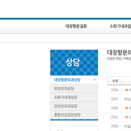
번호
3554
작
3553
작년
3552
3551
3550
치칠