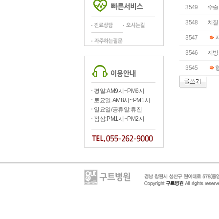
3549
수술
3548
치질
3547
지
3546
지방
3545
항
평일:AM9시~PM6시
토요일:AM8시~PM1시
일요일/공휴일:휴진
점심:PM1시~PM2시