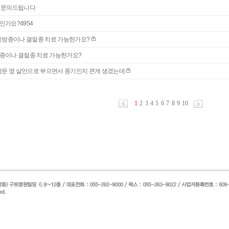
 문의드립니다
인가요?4954
방종이나 결절종 치료 가능한가요?
종이나 결절종 치료 가능한가요?
문 옆 살안으로 부으면서 종기인지 큰게 생겼는데
1
2
3
4
5
6
7
8
9
10