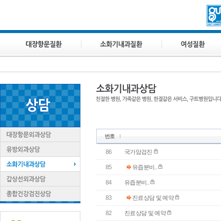
번호
86
국가암검진
85
유즙분비..
84
유즙분비..
83
진료상담 및 예약
82
진료상담 및 예약